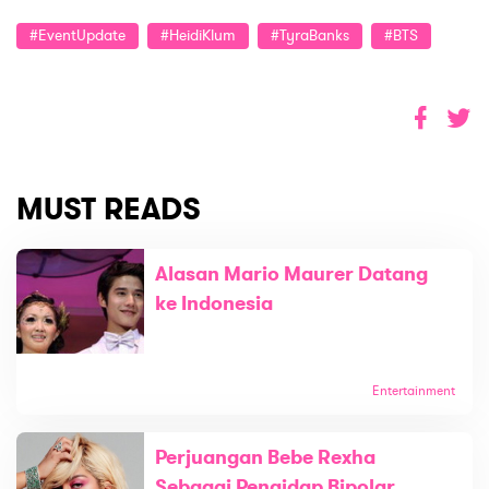
#EventUpdate
#HeidiKlum
#TyraBanks
#BTS
MUST READS
Alasan Mario Maurer Datang
ke Indonesia
Entertainment
Perjuangan Bebe Rexha
Sebagai Pengidap Bipolar