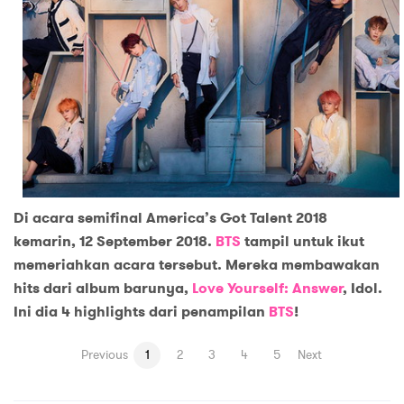
Di acara semifinal America’s Got Talent 2018
kemarin, 12 September 2018.
BTS
tampil untuk ikut
memeriahkan acara tersebut. Mereka membawakan
hits dari album barunya,
Love Yourself: Answer
, Idol.
Ini dia 4 highlights dari penampilan
BTS
!
Previous
1
2
3
4
5
Next