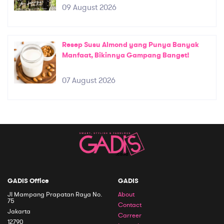
09 August 2026
Resep Susu Almond yang Punya Banyak
Manfaat, Bikinnya Gampang Banget!
07 August 2026
GADIS Office
GADIS
Jl Mampang Prapatan Raya No.
About
75
Contact
Jakarta
Carreer
12790