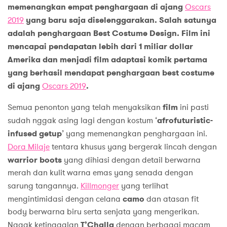
memenangkan empat penghargaan di ajang
Oscars
2019
yang baru saja diselenggarakan. Salah satunya
adalah penghargaan Best Costume Design. Film ini
mencapai pendapatan lebih dari 1 miliar dollar
Amerika dan menjadi film adaptasi komik pertama
yang berhasil mendapat penghargaan best costume
di ajang
Oscars 2019
.
Semua penonton yang telah menyaksikan
film
ini pasti
sudah nggak asing lagi dengan kostum ‘
afrofuturistic-
infused getup
’
yang memenangkan penghargaan ini.
Dora Milaje
tentara khusus yang bergerak lincah dengan
warrior boots
yang dihiasi dengan detail berwarna
merah dan kulit warna emas yang senada dengan
sarung tangannya.
Killmonger
yang terlihat
mengintimidasi dengan celana
camo
dan atasan fit
body berwarna biru serta senjata yang mengerikan.
Nggak ketinggalan
T’Challa
dengan berbagai macam