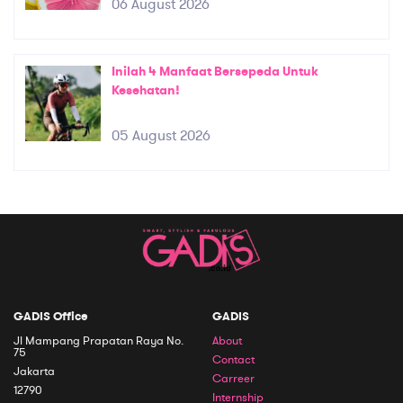
06 August 2026
Inilah 4 Manfaat Bersepeda Untuk
Kesehatan!
05 August 2026
GADIS Office
GADIS
Jl Mampang Prapatan Raya No.
About
75
Contact
Jakarta
Carreer
12790
Internship