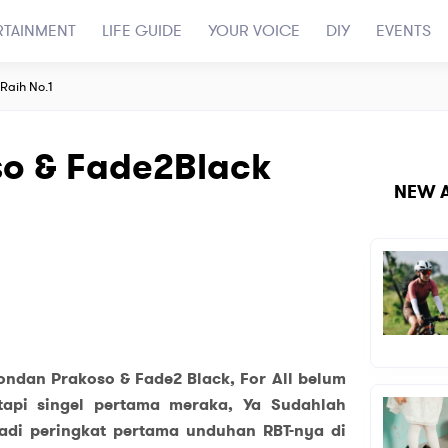
RTAINMENT
LIFE GUIDE
YOUR VOICE
DIY
EVENTS
Raih No.1
o & Fade2Black
NEW A
ndan Prakoso & Fade2 Black, For All belum
, tapi singel pertama meraka, Ya Sudahlah
jadi peringkat pertama unduhan RBT-nya di