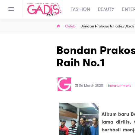
FASHION
BEAUTY
ENTE
Celeb
Bondan Prakoso & Fade2Black 
Bondan Prakos
Raih No.1
06 March 2020
Entertainment
Album baru Bo
lama dirilis
berhasil men