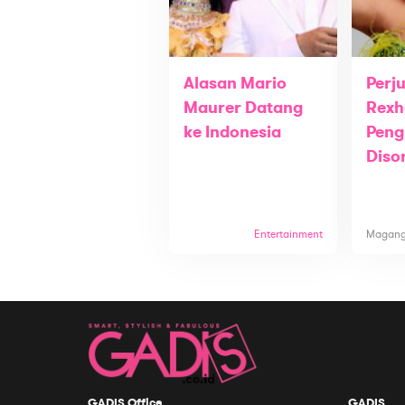
Alasan Mario
Perj
Maurer Datang
Rexh
ke Indonesia
Peng
Diso
Entertainment
Magan
GADIS Office
GADIS