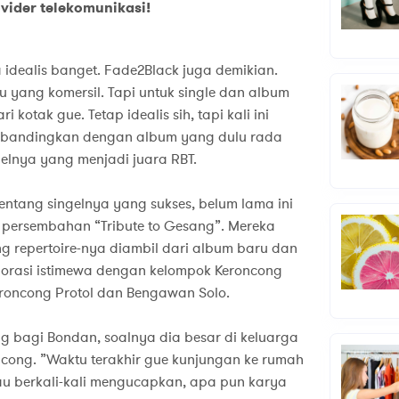
ovider telekomunikasi!
idealis banget. Fade2Black juga demikian.
u yang komersil. Tapi untuk single dan album
 kotak gue. Tetap idealis sih, tapi kali ini
l dibandingkan dengan album yang dulu rada
gelnya yang menjadi juara RBT.
ntang singelnya yang sukses, belum lama ini
persembahan “Tribute to Gesang”. Mereka
g repertoire-nya diambil dari album baru dan
orasi istimewa dengan kelompok Keroncong
oncong Protol dan Bengawan Solo.
 bagi Bondan, soalnya dia besar di keluarga
ncong. ”Waktu terakhir gue kunjungan ke rumah
u berkali-kali mengucapkan, apa pun karya