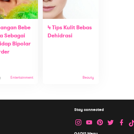
uangan Bebe
4 Tips Kulit Bebas
a Sebagai
Dehidrasi
idap Bipolar
rder
g
Entertainment
Beauty
Stay connected
GADIS Menu