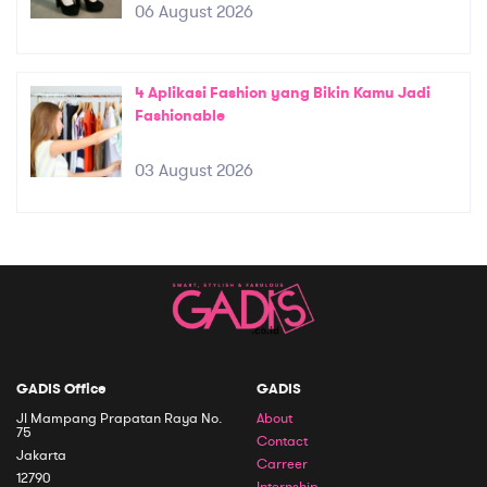
06 August 2026
4 Aplikasi Fashion yang Bikin Kamu Jadi
Fashionable
03 August 2026
GADIS Office
GADIS
Jl Mampang Prapatan Raya No.
About
75
Contact
Jakarta
Carreer
12790
Internship