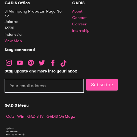
GADIS Office
GADIS
Jl Mampang Prapatan Raya No.
About
75
Contact
Jakarta
Carreer
12790
Internship
Indonesia
View Map
Stay connected
Stay update and more into your inbox
Subscribe
GADIS Menu
Quiz
Win
GADIS TV
GADIS On Magz