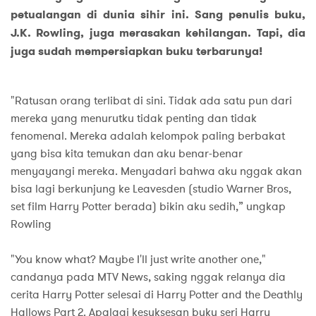
petualangan di dunia sihir ini. Sang penulis buku,
J.K. Rowling, juga merasakan kehilangan. Tapi, dia
juga sudah mempersiapkan buku terbarunya!
"Ratusan orang terlibat di sini. Tidak ada satu pun dari
mereka yang menurutku tidak penting dan tidak
fenomenal. Mereka adalah kelompok paling berbakat
yang bisa kita temukan dan aku benar-benar
menyayangi mereka. Menyadari bahwa aku nggak akan
bisa lagi berkunjung ke Leavesden (studio Warner Bros,
set film Harry Potter berada) bikin aku sedih,” ungkap
Rowling
"You know what? Maybe I'll just write another one,"
candanya pada MTV News, saking nggak relanya dia
cerita Harry Potter selesai di Harry Potter and the Deathly
Hallows Part 2. Apalagi kesuksesan buku seri Harry