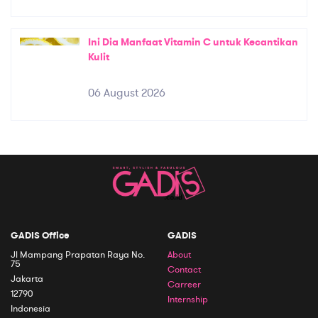
Ini Dia Manfaat Vitamin C untuk Kecantikan
Kulit
06 August 2026
GADIS Office
GADIS
Jl Mampang Prapatan Raya No.
About
75
Contact
Jakarta
Carreer
12790
Internship
Indonesia