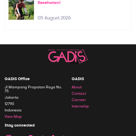
Kesehatan!
05 August 2026
GADIS Office
GADIS
Jl Mampang Prapatan Raya No.
About
75
Contact
Jakarta
Carreer
12790
Internship
Indonesia
View Map
Stay connected