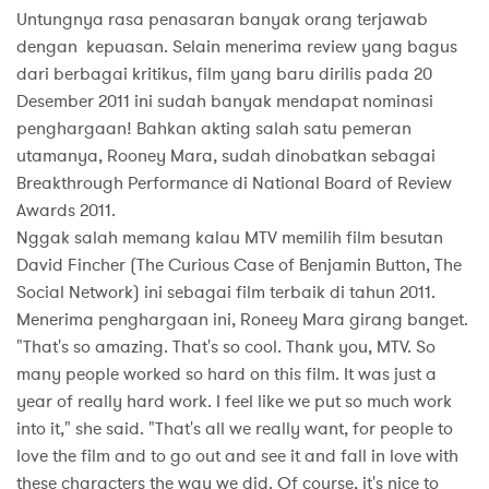
Untungnya rasa penasaran banyak orang terjawab
dengan kepuasan. Selain menerima review yang bagus
dari berbagai kritikus, film yang baru dirilis pada 20
Desember 2011 ini sudah banyak mendapat nominasi
penghargaan! Bahkan akting salah satu pemeran
utamanya, Rooney Mara, sudah dinobatkan sebagai
Breakthrough Performance di National Board of Review
Awards 2011.
Nggak salah memang kalau MTV memilih film besutan
David Fincher (The Curious Case of Benjamin Button, The
Social Network) ini sebagai film terbaik di tahun 2011.
Menerima penghargaan ini, Roneey Mara girang banget.
"That's so amazing. That's so cool. Thank you, MTV. So
many people worked so hard on this film. It was just a
year of really hard work. I feel like we put so much work
into it," she said. "That's all we really want, for people to
love the film and to go out and see it and fall in love with
these characters the way we did. Of course, it's nice to