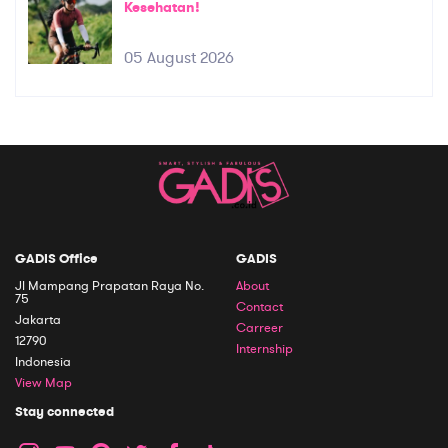
Kesehatan!
05 August 2026
GADIS Office
GADIS
Jl Mampang Prapatan Raya No.
About
75
Contact
Jakarta
Carreer
12790
Internship
Indonesia
View Map
Stay connected