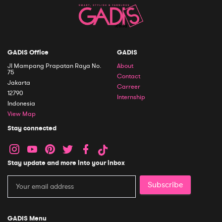
GADIS Office
GADIS
Jl Mampang Prapatan Raya No.
About
75
Contact
Jakarta
Carreer
12790
Internship
Indonesia
View Map
Stay connected
Stay update and more into your inbox
Subscribe
GADIS Menu