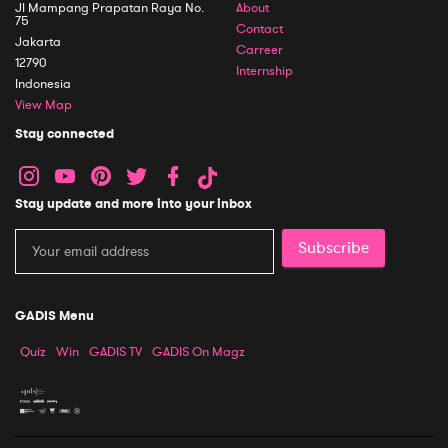
Jl Mampang Prapatan Raya No.
About
75
Contact
Jakarta
Carreer
12790
Internship
Indonesia
View Map
Stay connected
Stay update and more into your inbox
Subscribe
GADIS Menu
Quiz
Win
GADIS TV
GADIS On Magz