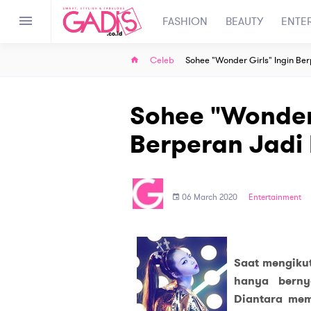
FASHION
BEAUTY
ENTE
Celeb
Sohee "Wonder Girls" Ingin Ber
Sohee "Wonder 
Berperan Jadi 
06 March 2020
Entertainment
Saat mengikut
hanya berny
Diantara mem