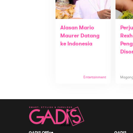
Alasan Mario
Perj
Maurer Datang
Rexh
ke Indonesia
Peng
Diso
Entertainment
Magan
GADIS Office
GADIS