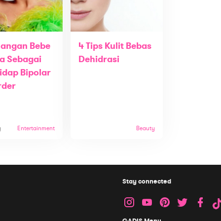
uangan Bebe
4 Tips Kulit Bebas
a Sebagai
Dehidrasi
idap Bipolar
rder
g
Entertainment
Beauty
Stay connected
GADIS Menu