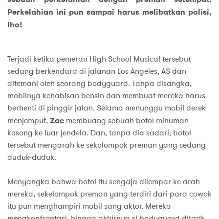
Perkelahian ini pun sampai harus melibatkan polisi,
lho!
Terjadi ketika pemeran High School Musical tersebut
sedang berkendara di jalanan Los Angeles, AS dan
ditemani oleh seorang bodyguard. Tanpa disangka,
mobilnya kehabisan bensin dan membuat mereka harus
berhenti di pinggir jalan. Selama menunggu mobil derek
menjemput,
Zac
membuang sebuah botol minuman
kosong ke luar jendela. Dan, tanpa dia sadari, botol
tersebut mengarah ke sekolompok preman yang sedang
duduk-duduk.
Menyangka bahwa botol itu sengaja dilempar ke arah
mereka, sekelompok preman yang terdiri dari para cowok
itu pun menghampiri mobil sang aktor. Mereka
mengkonfrontasi, hingga akhirnya si bodyguard ditarik