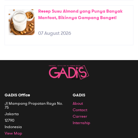
Resep Susu Almond yang Punya Banyak
Manfaat, Bikinnya Gampang Banget!
07 August 2026
GADIS Office
GADIS
Jl Mampang Prapatan Raya No.
About
75
Contact
Jakarta
Carreer
12790
Internship
Indonesia
View Map