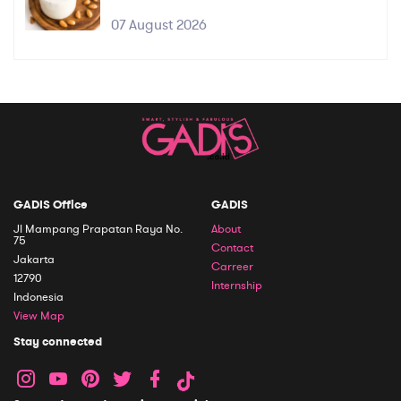
07 August 2026
GADIS Office
GADIS
Jl Mampang Prapatan Raya No.
About
75
Contact
Jakarta
Carreer
12790
Internship
Indonesia
View Map
Stay connected