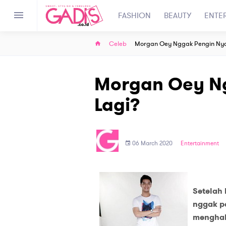
FASHION
BEAUTY
ENTE
Celeb
Morgan Oey Nggak Pengin Nya
Morgan Oey N
Lagi?
06 March 2020
Entertainment
Setelah
nggak pe
menghab