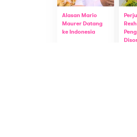
Alasan Mario
Perj
Maurer Datang
Rexh
ke Indonesia
Peng
Diso
Entertainment
Magan
GADIS Office
GADIS
Jl Mampang Prapatan Raya No. 75
About