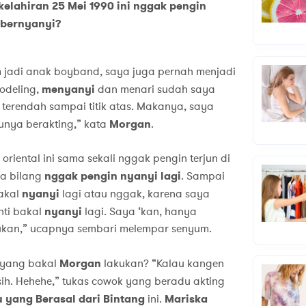
elahiran 25 Mei 1990 ini nggak pengin
 bernyanyi?
 jadi anak boyband, saya juga pernah menjadi
odeling,
menyanyi
dan menari sudah saya
k terendah sampai titik atas. Makanya, saya
tunya berakting,” kata
Morgan
.
oriental ini sama sekali nggak pengin terjun di
sa bilang
nggak pengin nyanyi lagi
. Sampai
bakal
nyanyi
lagi atau nggak, karena saya
nti bakal
nyanyi
lagi. Saya ‘kan, hanya
tukan,” ucapnya sembari melempar senyum.
, yang bakal
Morgan
lakukan? “Kalau kangen
 sih. Hehehe,” tukas cowok yang beradu akting
 yang Berasal dari Bintang
ini.
Mariska