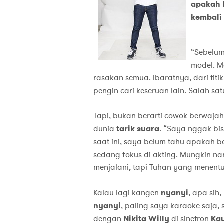
apakah k
kembali
“Sebelum
model. M
rasakan semua. Ibaratnya, dari titi
pengin cari keseruan lain. Salah sa
Tapi, bukan berarti cowok berwajah 
dunia
tarik suara
. “Saya nggak bi
saat ini, saya belum tahu apakah 
sedang fokus di akting. Mungkin na
menjalani, tapi Tuhan yang menen
Kalau lagi kangen
nyanyi
, apa sih
nyanyi
, paling saya karaoke saja,
dengan
Nikita Willy
di sinetron
Kau