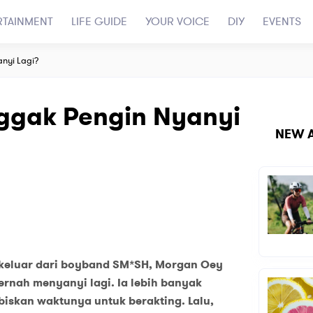
RTAINMENT
LIFE GUIDE
YOUR VOICE
DIY
EVENTS
nyi Lagi?
ggak Pengin Nyanyi
NEW A
 keluar dari boyband SM*SH, Morgan Oey
rnah menyanyi lagi. Ia lebih banyak
iskan waktunya untuk berakting. Lalu,