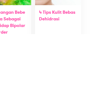
uangan Bebe
4 Tips Kulit Bebas
a Sebagai
Dehidrasi
idap Bipolar
rder
g
Entertainment
Beauty
Stay connected
GADIS Menu
Quiz
Win
GADIS TV
GADIS On