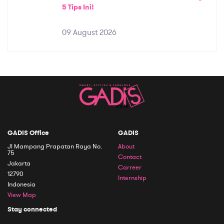
5 Tips Ini!
09 August 2026
GADIS Office
GADIS
Jl Mampang Prapatan Raya No.
About
75
Contact
Jakarta
Carreer
12790
Internship
Indonesia
View Map
Stay connected