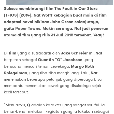
Sukses membintangi film
The Fault in Our Stars
(TFIOS) (2014), Nat Wolff kebagian buat main di film
adaptasi novel bikinan John Green selanjutnya,
yaitu Paper Towns. Makin serunya, Nat jadi pemeran
utama di film yang rilis 31 Juli 2015 tersebut. Yeay!
Di
film
yang disutradarai oleh
Jake Schreier
ini,
Nat
berperan sebagai
Quentin “Q” Jacobsen
yang
berusaha mencari teman ceweknya,
Margo Roth
Spiegelman
, yang tiba-tiba menghilang. Lalu,
Nat
menemukan beberapa petunjuk yang dipercaya bisa
membantu menemukan cewek yang disukainya sejak
kecil tersebut.
“Menurutku,
Q
adalah karakter yang sangat soulful. Ia
benar-benar melakoni kegiatan yang ia lakukan sebagai