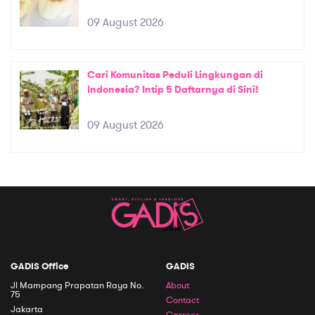
09 August 2026
Cari Komunitas Peduli Lingkungan di
Indonesia? Intip 5 Daftarnya di Sini!
09 August 2026
GADIS Office
GADIS
Jl Mampang Prapatan Raya No.
About
75
Contact
Jakarta