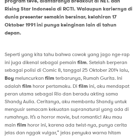
program teve, diantaranya Breakout di NET. dan
Rising Star Indonesia di RCTI. Walaupun kariernya di
dunia presenter semakin bersinar, kelahiran 17
Oktober 1991 ini punya keinginan lain di tahun
depan.
Seperti yang kita tahu bahwa cowok yang jago nge-rap
ini juga dikenal sebagai pemain
film
. Setelah berperan
sebagai polisi di Comic 8, tanggal 25 Oktober 2014 lalu,
Boy
meluncurkan
film
terbarunya, Rumah Gurita. Ini
adalah
film
horor pertamaku. Di
film
ini, aku mendapat
peran utama sebagai Rio dan beradu akting sama
Shandy Aulia. Ceritanya, aku membantu Shandy untuk
mengusir semacam kekuatan supranatural yang ada di
rumahnya. It’s a horror movie, but romantic! Aku mau
main
film
horor ini, karena ada twist-nya, punya cerita
jelas dan nggak vulgar,” jelas penyuka warna hitam