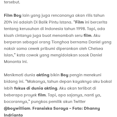
tersebut.
Film Boy
lain yang juga rencananya akan rilis tahun
2014 ini adalah Di Balik Pintu Istana. “
Film
ini bercerita
tentang kerusuhan di Indonesia tahun 1998. Tapi, ada
kisah cintanya juga buat menambah seru
film
. Aku
berperan sebagai orang Tionghoa bernama Daniel yang
naksir sama cewek pribumi diperankan oleh Chelsea
Islan,” kata cowok yang mengidolakan sosok Daniel
Mananta ini.
Menikmati dunia
akting
bikin
Boy
pengin menekuni
bidang ini. “Makanya, tahun depan kayaknya aku bakal
lebih
fokus di dunia akting
. Aku akan terlibat di
beberapa proyek
film
. Tapi, apa sajanya, nanti ya,
bocorannya,” pungkas pemilik akun Twitter
@boywilliam
.
Fransiska Soraya – Foto: Dhanny
Indrianto