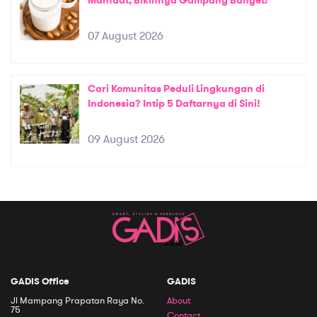
Manfaat, Bikinnya Gampang Banget!
07 August 2026
Cari Komunitas Peduli Lingkungan di
Indonesia? Intip 5 Daftarnya di Sini!
09 August 2026
GADIS Office
GADIS
Jl Mampang Prapatan Raya No.
About
75
Contact