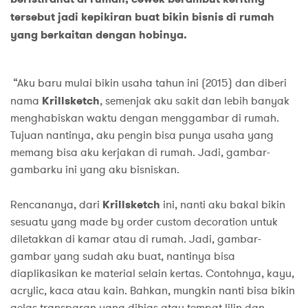
tersebut jadi kepikiran buat bikin bisnis di rumah
yang berkaitan dengan hobinya.
“Aku baru mulai bikin usaha tahun ini (2015) dan diberi
nama
Krillsketch
, semenjak aku sakit dan lebih banyak
menghabiskan waktu dengan menggambar di rumah.
Tujuan nantinya, aku pengin bisa punya usaha yang
memang bisa aku kerjakan di rumah. Jadi, gambar-
gambarku ini yang aku bisniskan.
Rencananya, dari
Krillsketch
ini, nanti aku bakal bikin
sesuatu yang made by order custom decoration untuk
diletakkan di kamar atau di rumah. Jadi, gambar-
gambar yang sudah aku buat, nantinya bisa
diaplikasikan ke material selain kertas. Contohnya, kayu,
acrylic, kaca atau kain. Bahkan, mungkin nanti bisa bikin
gelas transparan yang dihias atau tempat lilin dan