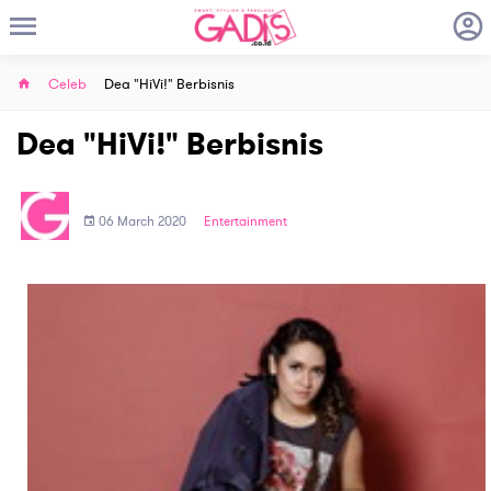
Celeb
Dea "HiVi!" Berbisnis
Dea "HiVi!" Berbisnis
06 March 2020
Entertainment