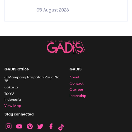
05 August 2026
GADIS Office
GADIS
Jl Mampang Prapatan Raya No.
About
75
Contact
Jakarta
Carreer
12790
Internship
Indonesia
View Map
Stay connected