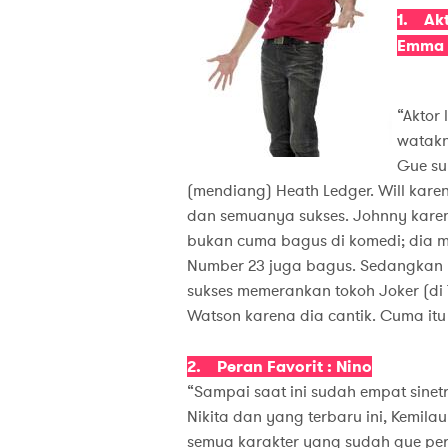
1. Akt
Emma 
“Aktor
watakn
Gue su
(mendiang) Heath Ledger. Will kar
dan semuanya sukses. Johnny karena
bukan cuma bagus di komedi; dia mai
Number 23 juga bagus. Sedangkan H
sukses memerankan tokoh Joker (di 
Watson karena dia cantik. Cuma i
2. Peran Favorit : Nino
“Sampai saat ini sudah empat sinetr
Nikita dan yang terbaru ini, Kemil
semua karakter yang sudah gue per