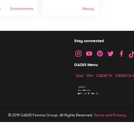
g
Entertainment
Beauty
Stay connected
GADIS Menu
Quiz
Win
GADIS TV
GADIS On
© 2019 GADIS Femina Group. All Rights Reserved.
Terms and Privacy