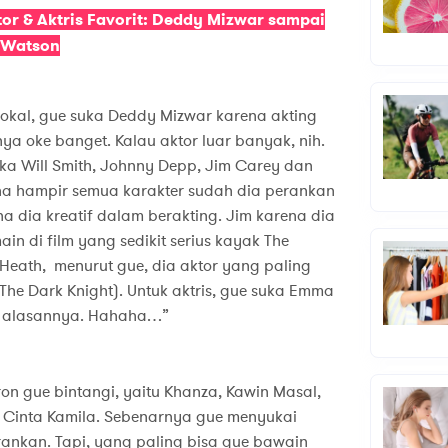
or & Aktris Favorit: Deddy Mizwar sampai
Watson
 lokal, gue suka Deddy Mizwar karena akting
ya oke banget. Kalau aktor luar banyak, nih.
ka Will Smith, Johnny Depp, Jim Carey dan
ena hampir semua karakter sudah dia perankan
 dia kreatif dalam berakting. Jim karena dia
n di film yang sedikit serius kayak The
eath, menurut gue, dia aktor yang paling
The Dark Knight). Untuk aktris, gue suka Emma
tu alasannya. Hahaha…”
on gue bintangi, yaitu Khanza, Kawin Masal,
au Cinta Kamila. Sebenarnya gue menyukai
ankan. Tapi, yang paling bisa gue bawain