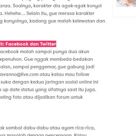
hanza. Soalnya, karakter dia agak-agak konyol
. Hehehe… Selain itu, gue merasa karakter
ing konyolnya, kadang gue malah kelewatan dan
t: Facebook dan Twitter
 Facebook malah sampai punya dua akun
 kepenuhan. Gue nggak membeda-bedakan
kenalan, sampai penggemar, gue gabung jadi
 navanno@live.com atau kalau mau follow
suka dengan kedua jaringan sosial online ini
 up date status yang sifatnya saat itu juga.
ting foto atau dijadikan forum untuk
ak sambal dabu-dabu atau ayam rica-rica,
nya masalah dengan pencernaan. Kalau