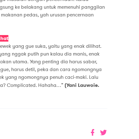
gsung ke belakang untuk memenuhi panggilan
n makanan pedas, yah urusan pencernaan
ihat
ek yang gue suka, yaitu yang enak dilihat.
ang nggak putih pun kalau dia manis, enak
atokan utama. Yang penting dia harus sabar,
 gue, harus detil, peka dan cara ngomongnya
ek yang ngomongnya penuh caci-maki. Lalu
 apa? Complicated. Hahaha…”
(Yani Lauwoie.