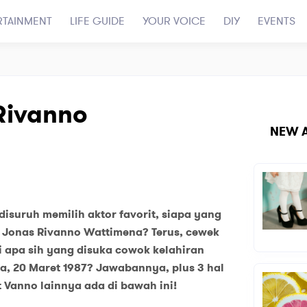
RTAINMENT
LIFE GUIDE
YOUR VOICE
DIY
EVENTS
Rivanno
NEW A
disuruh memilih aktor favorit, siapa yang
h Jonas Rivanno Wattimena? Terus, cewek
i apa sih yang disuka cowok kelahiran
a, 20 Maret 1987? Jawabannya, plus 3 hal
t Vanno lainnya ada di bawah ini!