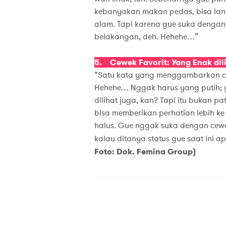
kebanyakan makan pedas, bisa lan
alam. Tapi karena gue suka denga
belakangan, deh. Hehehe…”
5. Cewek Favorit: Yang Enak dil
“Satu kata yang menggambarkan cew
Hehehe… Nggak harus yang putih; y
dilihat juga, kan? Tapi itu bukan p
bisa memberikan perhatian lebih ke
halus. Gue nggak suka dengan cew
kalau ditanya status gue saat ini
Foto: Dok. Femina Group)