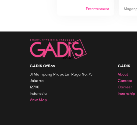
Entertainment
Magan
GADIS Office
GADIS
Jl Mampang Prapatan Raya No. 75
About
Jakarta
Contact
12790
Carreer
Indonesia
Internship
View Map