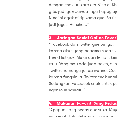
dengan enak itu karakter Nino di K
gitu, jadi gue bawaannya happy aja
Nino ini agak mirip sama gue. Sak
jadi jayus. Hehehe…”
3. Jaringan Sosial Online Favori
“Facebook dan Twitter gue punya.
karena akun yang pertama sudah
friend list gue. Mulai dari teman, 
satu. Yang mau add juga boleh, di
Twitter, namanya jonasrivanno. Gue 
karena fungsinya. Twitter enak untuk
Sedangkan Facebook enak untuk pos
ngobrolin sesuatu.”
4. Makanan Favorit: Yang Pedas
“Apapun yang pedas gue suka. Kay
wah enak, tuh. Sebenarnya gue pu