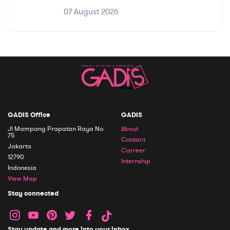
07 August 2026
GADIS Office
GADIS
Jl Mampang Prapatan Raya No.
About
75
Contact
Jakarta
Carreer
12790
Internship
Indonesia
View Map
Stay connected
Stay update and more into your inbox