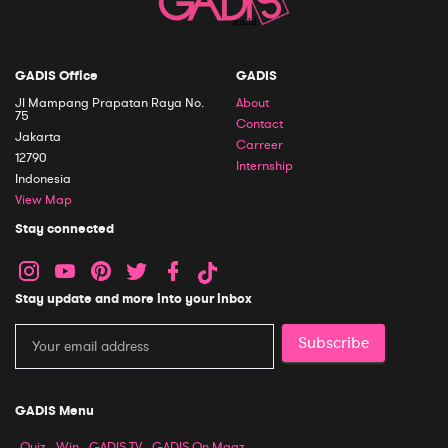
GADIS Office
GADIS
Jl Mampang Prapatan Raya No.
About
75
Contact
Jakarta
Carreer
12790
Internship
Indonesia
View Map
Stay connected
Stay update and more into your inbox
Subscribe
GADIS Menu
Quiz
Win
GADIS TV
GADIS On Magz