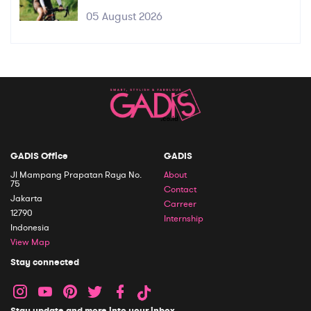
05 August 2026
GADIS Office
GADIS
Jl Mampang Prapatan Raya No.
About
75
Contact
Jakarta
Carreer
12790
Internship
Indonesia
View Map
Stay connected
Stay update and more into your inbox