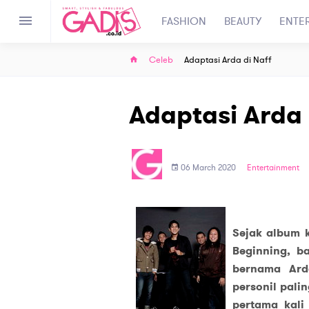
FASHION
BEAUTY
ENTE
Celeb
Adaptasi Arda di Naff
Adaptasi Arda 
06 March 2020
Entertainment
Sejak album 
Beginning, b
bernama Ard
personil pali
pertama kali