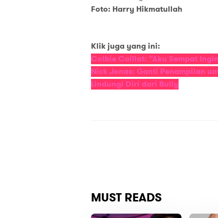
Foto: Harry Hikmatullah
Klik juga yang ini:
Colbie Caillat: “Aku Sempat Ingi
Nick Jonas: Ganti Penampilan unt
Lindungi Diri dari Bully
MUST READS