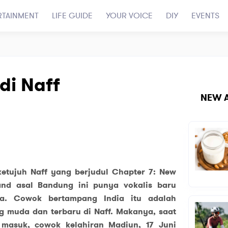
RTAINMENT
LIFE GUIDE
YOUR VOICE
DIY
EVENTS
di Naff
NEW A
ketujuh Naff yang berjudul Chapter 7: New
and asal Bandung ini punya vokalis baru
a. Cowok bertampang India itu adalah
ng muda dan terbaru di Naff. Makanya, saat
 masuk, cowok kelahiran Madiun, 17 Juni