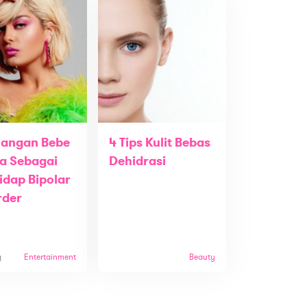
uangan Bebe
4 Tips Kulit Bebas
a Sebagai
Dehidrasi
idap Bipolar
rder
g
Entertainment
Beauty