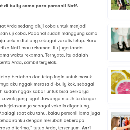
t di bully sama para personil Naff.
aat Arda sedang diuji coba untuk menjadi
terusan uji coba. Padahal sudah manggung sama
aja belum dibilang sebagai vokalis tetap. Baru
ketika Naff mau rekaman. Itu juga tanda
ama waktu rekaman. Ternyata, itu adalah
erita Arda, sambil tergelak.
tetap bertahan dan tetap ingin untuk masuk
arnya aku nggak merasa di-bully kok, sebagai
ah sudah nggak sabar untuk bisa berkarya
ng cowok yang logat Jawanya masih terdengar
tus kejelasannya sebagai vokalis digantung,
palagi saat aku tahu, kalau personil lama juga
 kehadiranku dengan merubah beberapa
rasa diterima,” tutup Arda, tersenyum.
Asri –