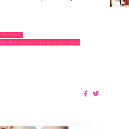
n Berhenti”
uk Nick Jonas & The Administration