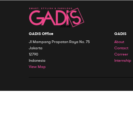
GADIS Office
GADIS
Jl Mampang Prapatan Raya No. 75
About
Jakarta
Contact
12790
Carreer
Indonesia
Internship
View Map