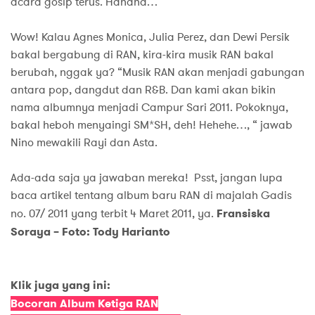
acara gosip terus. Hahaha…”
Wow! Kalau Agnes Monica, Julia Perez, dan Dewi Persik
bakal bergabung di RAN, kira-kira musik RAN bakal
berubah, nggak ya? “Musik RAN akan menjadi gabungan
antara pop, dangdut dan R&B. Dan kami akan bikin
nama albumnya menjadi Campur Sari 2011. Pokoknya,
bakal heboh menyaingi SM*SH, deh! Hehehe…, “ jawab
Nino mewakili Rayi dan Asta.
Ada-ada saja ya jawaban mereka! Psst, jangan lupa
baca artikel tentang album baru RAN di majalah Gadis
no. 07/ 2011 yang terbit 4 Maret 2011, ya.
Fransiska
Soraya – Foto: Tody Harianto
Klik juga yang ini:
Bocoran Album Ketiga RAN