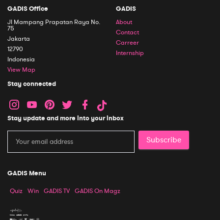
GADIS Office
GADIS
Jl Mampang Prapatan Raya No.
About
75
Contact
Jakarta
Carreer
12790
Internship
Indonesia
View Map
Stay connected
Stay update and more into your inbox
Subscribe
GADIS Menu
Quiz
Win
GADIS TV
GADIS On Magz