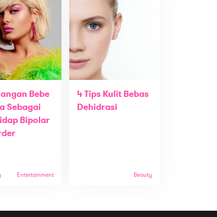
uangan Bebe
4 Tips Kulit Bebas
a Sebagai
Dehidrasi
idap Bipolar
rder
g
Entertainment
Beauty