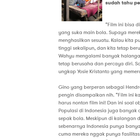
sudah tahu pe
“Film ini bisa
yang suka main bola. Supaya mereka
menghasilkan sesuatu. Kalau kita p
tinggi sekalipun, dan kita tetap beru
Wahyu mengalami banyak halangan 
tetap berusaha dan percaya diri. 
ungkap Yosie Kristanto yang meme
Gino yang berperan sebagai Hendro
pengin disampaikan nih. “Film ini ka
harus nonton film ini! Dan ini soal
Populasi di Indonesia juga banyak 
sepak bola. Meskipun di kalangan d
sebenarnya Indonesia punya banyak
cuma mereka nggak punya fasilitas