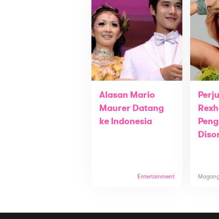
Alasan Mario
Perj
Maurer Datang
Rexh
ke Indonesia
Peng
Diso
Entertainment
Magan