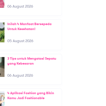
06 August 2026
Inilah 4 Manfaat Bersepeda
Untuk Kesehatan!
05 August 2026
3 Tips untuk Mengatasi Sepatu
yang Kebesaran
06 August 2026
4 Aplikasi Fashion yang Bikin
Kamu Jadi Fashionable