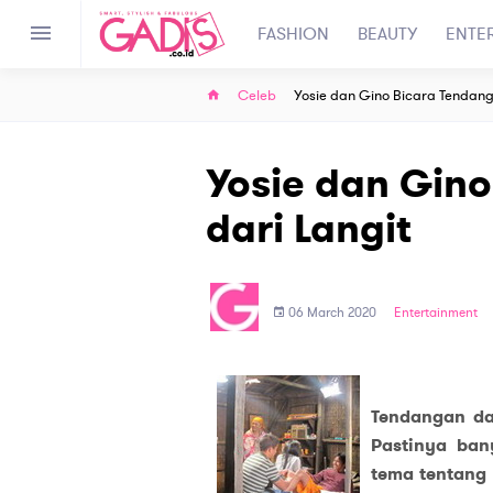
FASHION
BEAUTY
ENTE
Celeb
Yosie dan Gino Bicara Tendang
Yosie dan Gin
dari Langit
06 March 2020
Entertainment
Tendangan da
Pastinya ban
tema tentang 