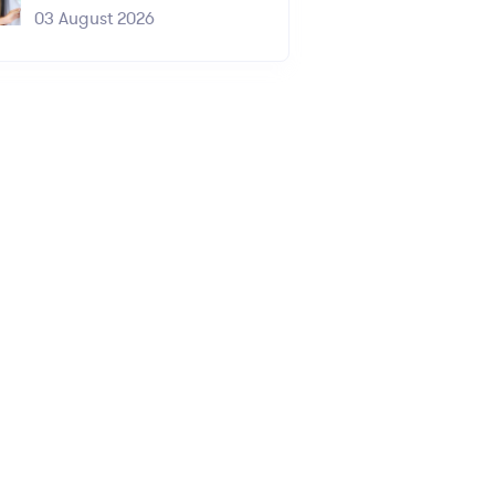
03 August 2026