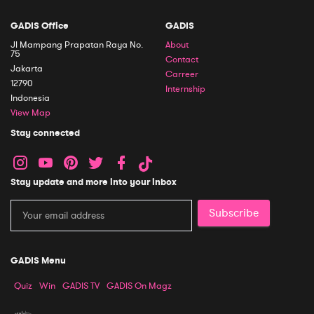
GADIS Office
GADIS
Jl Mampang Prapatan Raya No.
About
75
Contact
Jakarta
Carreer
12790
Internship
Indonesia
View Map
Stay connected
Stay update and more into your inbox
Subscribe
GADIS Menu
Quiz
Win
GADIS TV
GADIS On Magz