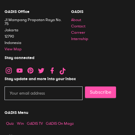
GADIS Office
GADIS
Jl Mampang Prapatan Raya No.
About
75
Contact
Jakarta
Carreer
12790
Internship
Indonesia
View Map
Stay connected
Stay update and more into your inbox
Subscribe
GADIS Menu
Quiz
Win
GADIS TV
GADIS On Magz