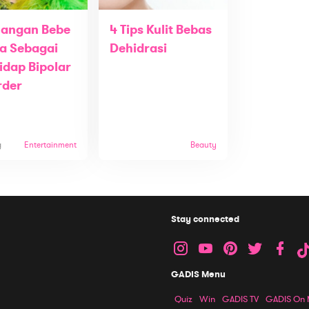
uangan Bebe
4 Tips Kulit Bebas
a Sebagai
Dehidrasi
idap Bipolar
rder
g
Entertainment
Beauty
Stay connected
GADIS Menu
Quiz
Win
GADIS TV
GADIS On