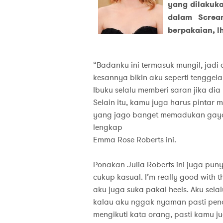
yang dilakuka
dalam Screa
berpakaian, l
“Badanku ini termasuk mungil, jad
kesannya bikin aku seperti tenggelam
Ibuku selalu memberi saran jika di
Selain itu, kamu juga harus pintar 
yang jago banget memadukan gaya 
lengkap
Emma Rose Roberts ini.
Ponakan Julia Roberts ini juga puny
cukup kasual. I’m really good with t
aku juga suka pakai heels. Aku sel
kalau aku nggak nyaman pasti pena
mengikuti kata orang, pasti kamu 