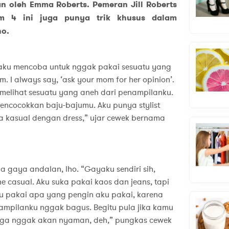
n oleh Emma Roberts. Pemeran Jill Roberts
m 4 ini juga punya trik khusus dalam
ho.
i aku mencoba untuk nggak pakai sesuatu yang
. I always say, ‘ask your mom for her opinion’.
a melihat sesuatu yang aneh dari penampilanku.
mencocokkan baju-bajumu. Aku punya stylist
kasual dengan dress,” ujar cewek bernama
a gaya andalan, lho. “Gayaku sendiri sih,
he casual. Aku suka pakai kaos dan jeans, tapi
alu pakai apa yang pengin aku pakai, karena
mpilanku nggak bagus. Begitu pula jika kamu
juga nggak akan nyaman, deh,” pungkas cewek