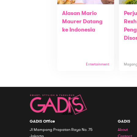
Alasan Mario
Perj
Maurer Datang
Rexh
ke Indonesia
Peng
Diso
Entertainment
Magan
GADIS Office
GADIS
Jl Mampang Prapatan Raya No. 75
About
Jakarta
Contact