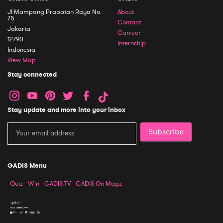
Jl Mampang Prapatan Raya No.
About
75
Contact
Jakarta
Carreer
12790
Internship
Indonesia
View Map
Stay connected
Stay update and more into your inbox
Subscribe
GADIS Menu
Quiz
Win
GADIS TV
GADIS On Magz