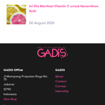
Ini Dia Manfaat Vitamin C untuk Kecantikan
Kulit
06 August 2026
GADIS Office
GADIS
Jl Mampang Prapatan Raya No.
About
75
Contact
Jakarta
Carreer
12790
Internship
Indonesia
View Map