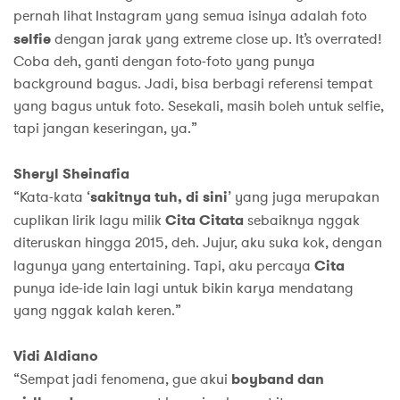
pernah lihat Instagram yang semua isinya adalah foto
selfie
dengan jarak yang extreme close up. It’s overrated!
Coba deh, ganti dengan foto-foto yang punya
background bagus. Jadi, bisa berbagi referensi tempat
yang bagus untuk foto. Sesekali, masih boleh untuk selfie,
tapi jangan keseringan, ya.”
Sheryl Sheinafia
“Kata-kata ‘
sakitnya tuh, di sini
’ yang juga merupakan
cuplikan lirik lagu milik
Cita Citata
sebaiknya nggak
diteruskan hingga 2015, deh. Jujur, aku suka kok, dengan
lagunya yang entertaining. Tapi, aku percaya
Cita
punya ide-ide lain lagi untuk bikin karya mendatang
yang nggak kalah keren.”
Vidi Aldiano
“Sempat jadi fenomena, gue akui
boyband dan