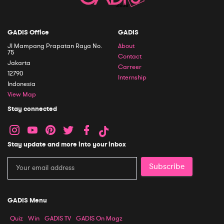
GADIS Office
GADIS
Jl Mampang Prapatan Raya No.
About
75
Contact
Jakarta
Carreer
12790
Internship
Indonesia
View Map
Stay connected
Stay update and more into your inbox
Subscribe
GADIS Menu
Quiz
Win
GADIS TV
GADIS On Magz