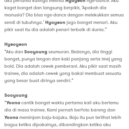
aku pertama kalinya melihat
Hyoyeon
nge-dance. Aku
kaget banget dan langsung berpikir, ‘Apakah dia
manusia? Dia bisa nge-dance dengan melekukkan semua
sendi di tubuhnya.’
Hyoyeon
jago banget menari. Aku
pikir saat itu dia adalah penari terbaik di dunia.”
Hyeoyeon
“Aku dan
Sooyoung
seumuran. Bedanya, dia tinggi
banget, punya lengan dan kaki panjang serta imej yang
bold. Dia adalah cewek pemberani. Aku pikir saat masih
trainee, dia adalah cewek yang bakal membuat sesuatu
yang besar buat dirinya sendiri.”
Sooyoung
“
Yoona
cantik banget waktu pertama kali aku bertemu
dia di masa trainee. Kami pernah berfoto bareng dan
Yoona
meminjam baju-bajuku. Baju itu pun terlihat lebih
bagus ketika dipakainya, dibandingkan ketika aku