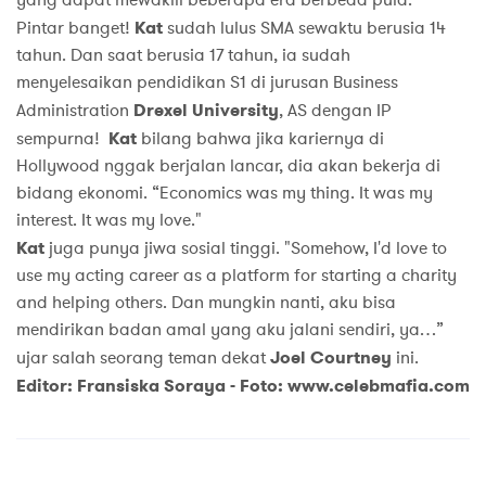
yang dapat mewakili beberapa era berbeda pula.
Pintar banget!
Kat
sudah lulus SMA sewaktu berusia 14
tahun. Dan saat berusia 17 tahun, ia sudah
menyelesaikan pendidikan S1 di jurusan Business
Administration
Drexel University
, AS dengan IP
sempurna!
Kat
bilang bahwa jika kariernya di
Hollywood nggak berjalan lancar, dia akan bekerja di
bidang ekonomi. “Economics was my thing. It was my
interest. It was my love."
Kat
juga punya jiwa sosial tinggi. "Somehow, I'd love to
use my acting career as a platform for starting a charity
and helping others. Dan mungkin nanti, aku bisa
mendirikan badan amal yang aku jalani sendiri, ya…”
ujar salah seorang teman dekat
Joel Courtney
ini.
Editor: Fransiska Soraya -
Foto: www.celebmafia.com