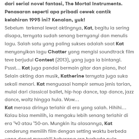
dari serial novel fantasi, The Mortal Instruments.
Penasaran seperti apa pribadi cewek cantik
kelahiran 1995 ini? Kenalan, yuk!
Sebelum terkenal lewat aktingnya,
Kat
, begitu ia sering
disapa, ternyata sudah senang bernyanyi dan menulis
lagu. Salah satu yang paling sukses adalah saat
Kat
menyanyikan lagu
Chatter
yang mengisi soundtrack film
teve berjudul
Contest
(2013), yang juga ia bintangi.
Pssst…
Kat
juga pandai bermain gitar dan piano, lho!
Selain akting dan musik,
Katherine
ternyata juga suka
sekali menari.
Kat
menguasai hampir semua jenis tarian,
mulai dari classical ballet, hip-hop dance, tap dance, jazz
dance, waltz hingga hula. Wow…
Kat
merasa dirinya terlahir di era yang salah. Hihihi…
Kalau bisa memilih, ia mengaku lebih senang terlahir di
era ‘40 atau ‘50-an. Mungkin itu alasannya,
Kat
cenderung memilih film dengan setting waktu berbeda