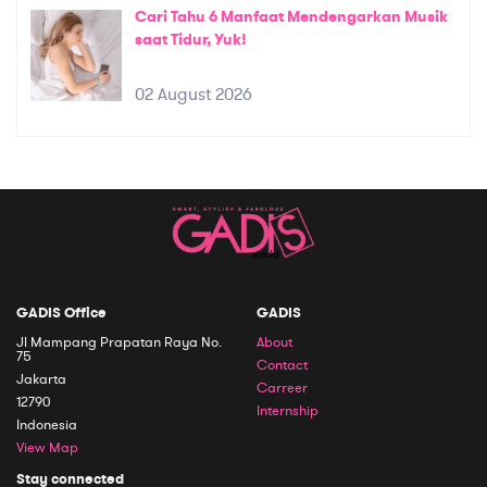
Cari Tahu 6 Manfaat Mendengarkan Musik
saat Tidur, Yuk!
02 August 2026
GADIS Office
GADIS
Jl Mampang Prapatan Raya No.
About
75
Contact
Jakarta
Carreer
12790
Internship
Indonesia
View Map
Stay connected