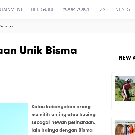
RTAINMENT
LIFE GUIDE
YOUR VOICE
DIY
EVENTS
Karisma
aan Unik Bisma
NEW A
Kalau kebanyakan orang
memilih anjing atau kucing
sebagai hewan peliharaan,
lain halnya dengan Bisma