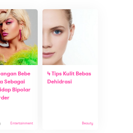
uangan Bebe
4 Tips Kulit Bebas
a Sebagai
Dehidrasi
idap Bipolar
rder
g
Entertainment
Beauty