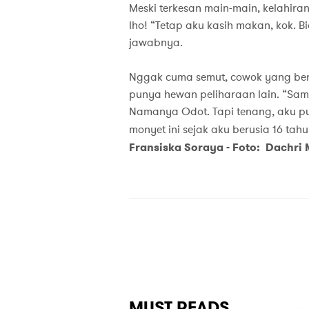
Meski terkesan main-main, kelahira
lho! “Tetap aku kasih makan, kok. 
jawabnya.
Nggak cuma semut, cowok yang berci
punya hewan peliharaan lain. “Sam
Namanya Odot. Tapi tenang, aku pu
monyet ini sejak aku berusia 16 tahu
Fransiska Soraya -
Foto: Dachri
MUST READS