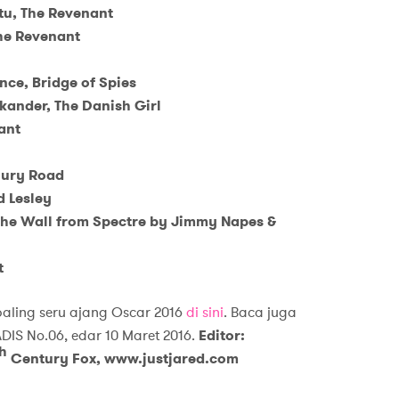
itu, The Revenant
he Revenant
nce, Bridge of Spies
ikander, The Danish Girl
ant
Fury Road
 Lesley
 the Wall from Spectre by Jimmy Napes &
t
paling seru ajang Oscar 2016
di sini
. Baca juga
ADIS No.06, edar 10 Maret 2016.
Editor:
h
Century Fox, www.justjared.com