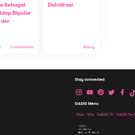
a Sebagai
Dehidrasi
idap Bipolar
rder
g
Entertainment
Beauty
Stay connected
GADIS Menu
Quiz
Win
GADIS TV
GADIS On