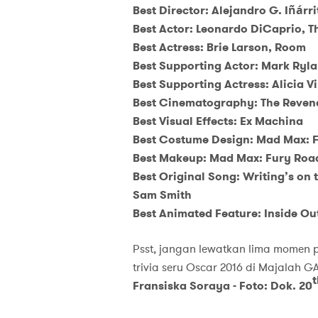
Best Director: Alejandro G. Iñárr
Best Actor: Leonardo DiCaprio, T
Best Actress: Brie Larson, Room
Best Supporting Actor: Mark Ryla
Best Supporting Actress: Alicia V
Best Cinematography: The Reven
Best Visual Effects: Ex Machina
Best Costume Design: Mad Max: 
Best Makeup: Mad Max: Fury Road
Best Original Song: Writing’s on
Sam Smith
Best Animated Feature: Inside Ou
Psst, jangan lewatkan lima momen 
trivia seru Oscar 2016 di Majalah G
t
Fransiska Soraya - Foto: Dok. 20