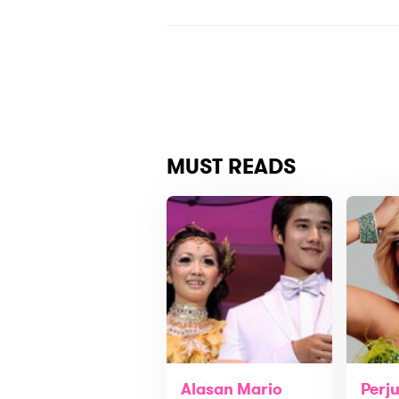
MUST READS
Alasan Mario
Perj