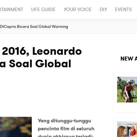
RTAINMENT
LIFE GUIDE
YOUR VOICE
DIY
EVENTS
DiCaprio Bicara Soal Global Warming
2016, Leonardo
NEW A
a Soal Global
Yang ditunggu-tunggu
pencinta film di seluruh
dunia akhirnya terjadi: