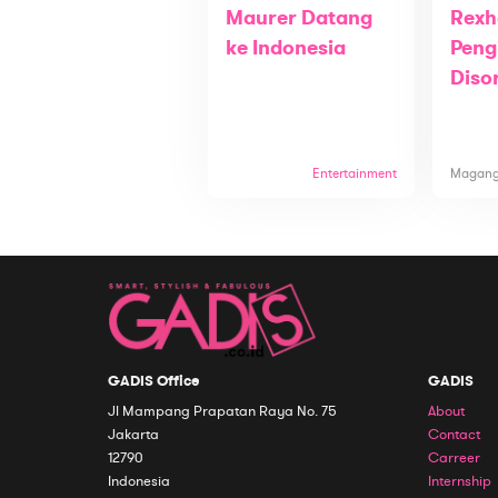
Maurer Datang
Rexh
ke Indonesia
Peng
Diso
Entertainment
Magan
GADIS Office
GADIS
Jl Mampang Prapatan Raya No. 75
About
Jakarta
Contact
12790
Carreer
Indonesia
Internship