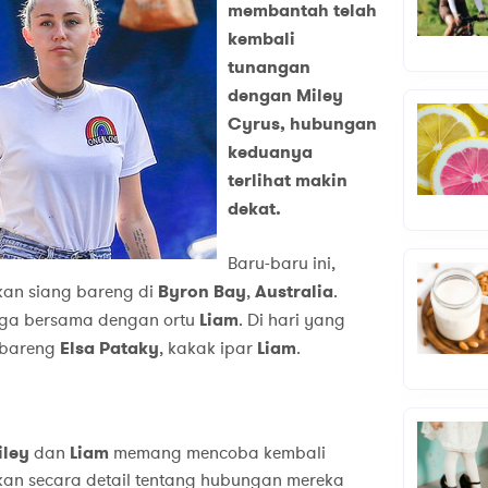
membantah telah
kembali
tunangan
dengan Miley
Cyrus, hubungan
keduanya
terlihat makin
dekat.
Baru-baru ini,
kan siang bareng di
Byron Bay
,
Australia
.
uga bersama dengan ortu
Liam
. Di hari yang
g bareng
Elsa Pataky
, kakak ipar
Liam
.
iley
dan
Liam
memang mencoba kembali
skan secara detail tentang hubungan mereka