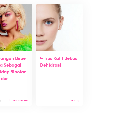
uangan Bebe
4 Tips Kulit Bebas
a Sebagai
Dehidrasi
idap Bipolar
rder
g
Entertainment
Beauty