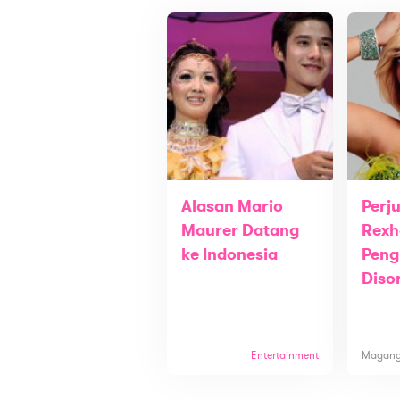
Alasan Mario
Perj
Maurer Datang
Rexh
ke Indonesia
Peng
Diso
Entertainment
Magan