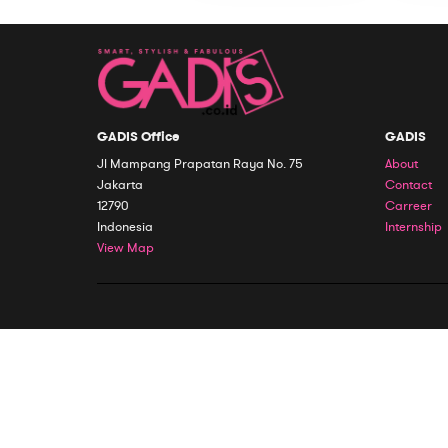
GADIS Office
GADIS
Jl Mampang Prapatan Raya No. 75
About
Jakarta
Contact
12790
Carreer
Indonesia
Internship
View Map