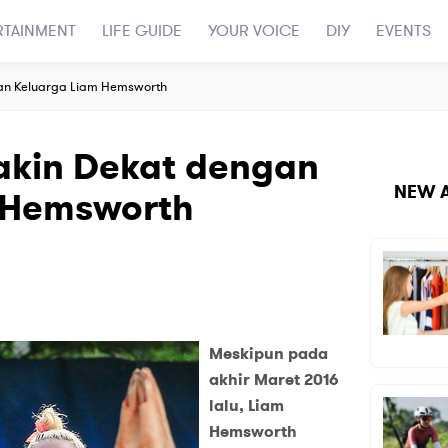
RTAINMENT
LIFE GUIDE
YOUR VOICE
DIY
EVENTS
an Keluarga Liam Hemsworth
akin Dekat dengan
NEW A
 Hemsworth
Meskipun pada
akhir Maret 2016
lalu, Liam
Hemsworth