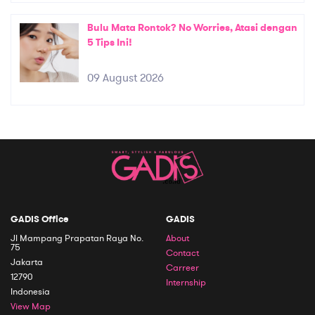
Bulu Mata Rontok? No Worries, Atasi dengan
5 Tips Ini!
09 August 2026
GADIS Office
GADIS
Jl Mampang Prapatan Raya No.
About
75
Contact
Jakarta
Carreer
12790
Internship
Indonesia
View Map