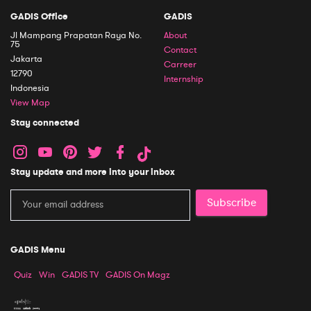
GADIS Office
GADIS
Jl Mampang Prapatan Raya No.
About
75
Contact
Jakarta
Carreer
12790
Internship
Indonesia
View Map
Stay connected
Stay update and more into your inbox
Subscribe
GADIS Menu
Quiz
Win
GADIS TV
GADIS On Magz