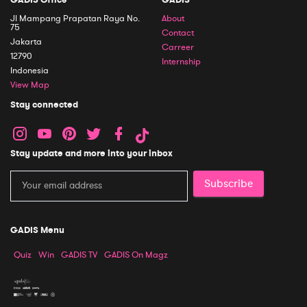
Jl Mampang Prapatan Raya No.
About
75
Contact
Jakarta
Carreer
12790
Internship
Indonesia
View Map
Stay connected
Stay update and more into your inbox
Subscribe
GADIS Menu
Quiz
Win
GADIS TV
GADIS On Magz