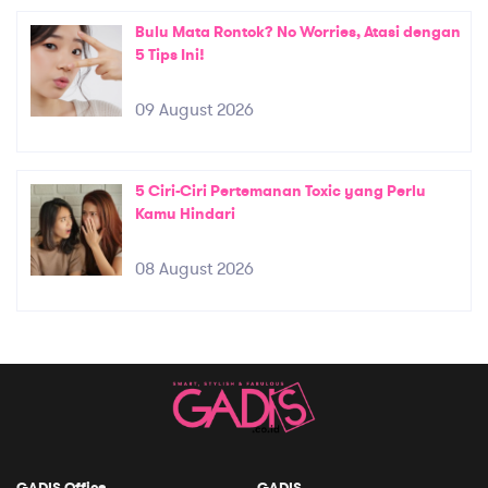
Bulu Mata Rontok? No Worries, Atasi dengan
5 Tips Ini!
09 August 2026
5 Ciri-Ciri Pertemanan Toxic yang Perlu
Kamu Hindari
08 August 2026
GADIS Office
GADIS