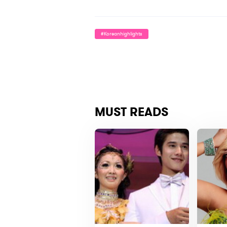
#koreanhighlights
MUST READS