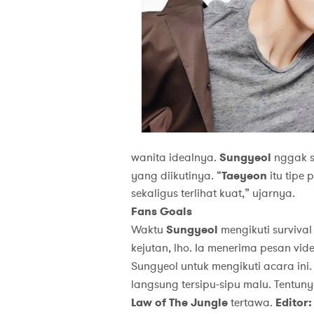
wanita idealnya.
Sungyeol
nggak s
yang diikutinya. “
Taeyeon
itu tipe 
sekaligus terlihat kuat,” ujarnya.
Fans Goals
Waktu
Sungyeol
mengikuti survival
kejutan, lho. Ia menerima pesan vid
Sungyeol untuk mengikuti acara ini.
langsung tersipu-sipu malu. Tentun
Law of The Jungle
tertawa.
Editor