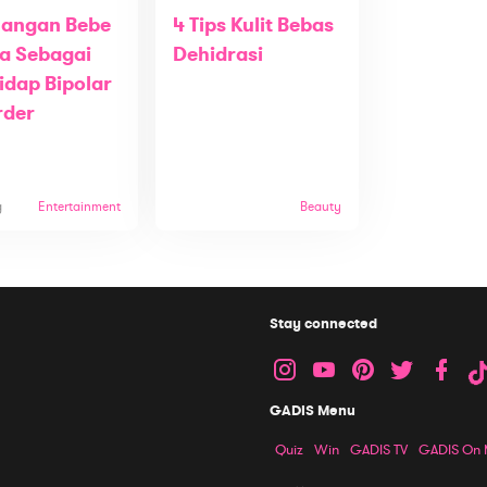
uangan Bebe
4 Tips Kulit Bebas
a Sebagai
Dehidrasi
idap Bipolar
rder
g
Entertainment
Beauty
Stay connected
GADIS Menu
Quiz
Win
GADIS TV
GADIS On