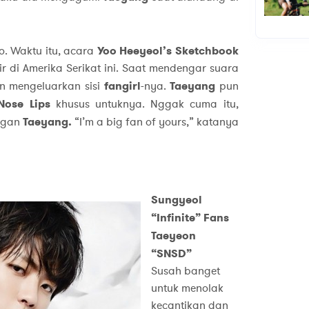
ho. Waktu itu, acara
Yoo Heeyeol’s Sketchbook
r di Amerika Serikat ini. Saat mendengar suara
n mengeluarkan sisi
fangirl
-nya.
Taeyang
pun
Nose Lips
khusus untuknya. Nggak cuma itu,
ngan
Taeyang.
“I’m a big fan of yours,” katanya
Sungyeol
“Infinite” Fans
Taeyeon
“SNSD”
Susah banget
untuk menolak
kecantikan dan