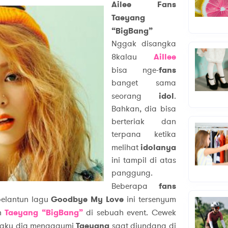
Ailee Fans
Taeyang
“BigBang”
Nggak disangka
8kalau
AiIlee
bisa nge-
fans
banget sama
seorang
idol
.
Bahkan, dia bisa
berteriak dan
terpana ketika
melihat
idolanya
ini tampil di atas
panggung.
Beberapa
fans
elantun lagu
Goodbye My Love
ini tersenyum
an
Taeyang “BigBang”
di sebuah event. Cewek
ngaku dia mengagumi
Taeyang
saat diundang di