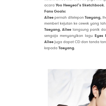
acara
Yoo Heeyeol’s Sketchbook
.
Fans Goals:
Ailee
pernah ditelepon
Taeyang
, l
memberi kejutan ke cewek yang lahi
Taeyang
,
Ailee
langsung panik da
sengaja menyanyikan lagu
Eyes 
Ailee
juga dapat CD dan tanda ta
kepada
Taeyang
.