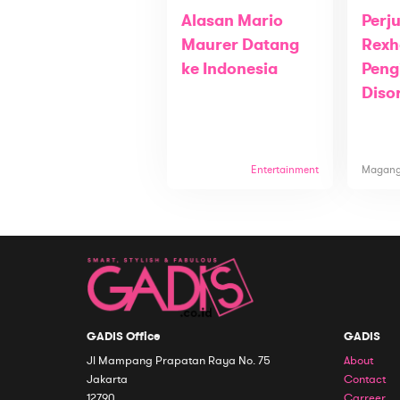
Alasan Mario
Perj
Maurer Datang
Rexh
ke Indonesia
Peng
Diso
Entertainment
Magan
GADIS Office
GADIS
Jl Mampang Prapatan Raya No. 75
About
Jakarta
Contact
12790
Carreer