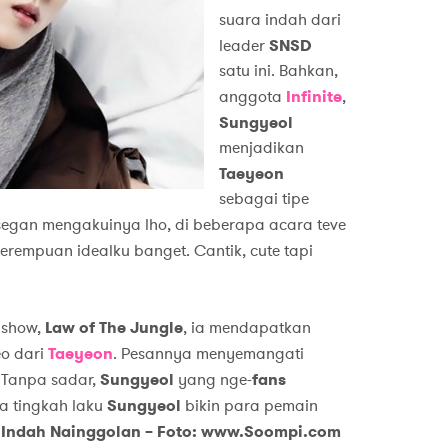
suara indah dari
leader
SNSD
satu ini. Bahkan,
anggota
Infinite
,
Sungyeol
menjadikan
Taeyeon
sebagai tipe
egan mengakuinya lho, di beberapa acara teve
perempuan idealku banget. Cantik, cute tapi
 show,
Law of The Jungle
, ia mendapatkan
eo dari
Taeyeon
. Pesannya menyemangati
 Tanpa sadar,
Sungyeol
yang nge-
fans
ya tingkah laku
Sungyeol
bikin para pemain
: Indah Nainggolan – Foto: www.Soompi.com