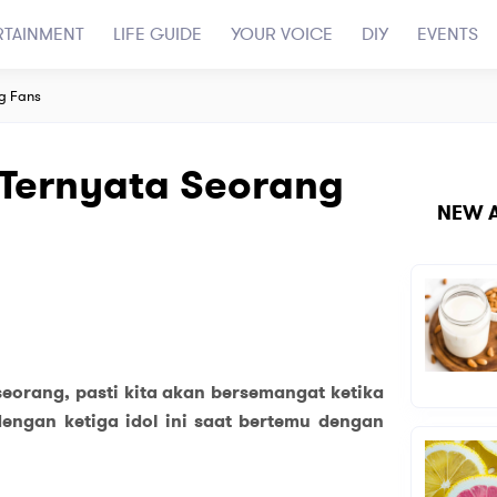
RTAINMENT
LIFE GUIDE
YOUR VOICE
DIY
EVENTS
ng Fans
i Ternyata Seorang
NEW A
eorang, pasti kita akan bersemangat ketika
engan ketiga idol ini saat bertemu dengan