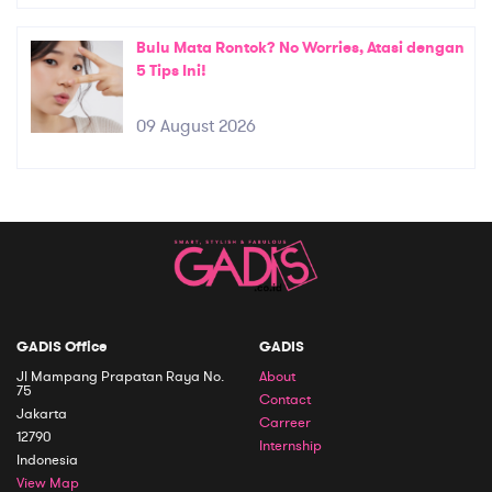
Bulu Mata Rontok? No Worries, Atasi dengan
5 Tips Ini!
09 August 2026
GADIS Office
GADIS
Jl Mampang Prapatan Raya No.
About
75
Contact
Jakarta
Carreer
12790
Internship
Indonesia
View Map