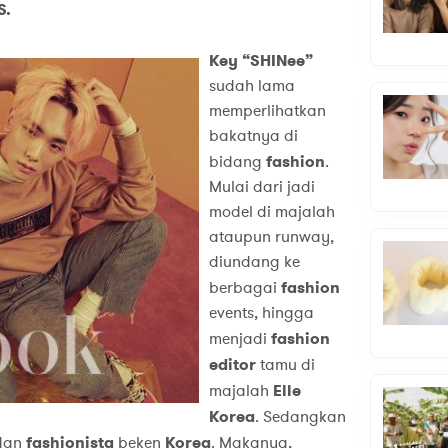
S.
Key “SHINee”
sudah lama
memperlihatkan
bakatnya di
bidang
fashion
.
Mulai dari jadi
model di majalah
ataupun runway,
diundang ke
berbagai
fashion
events, hingga
menjadi
fashion
editor
tamu di
majalah
Elle
Korea
. Sedangkan
dan
fashionista
beken
Korea
. Makanya,