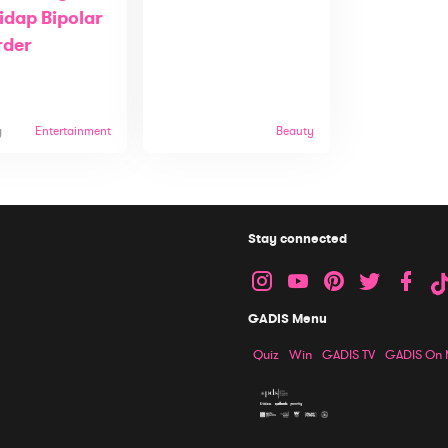
idap Bipolar
rder
g
Entertainment
Beauty
Stay connected
GADIS Menu
Quiz
Win
GADIS TV
GADIS On