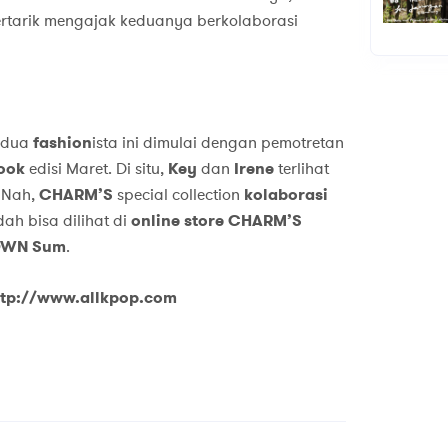
tertarik mengajak keduanya berkolaborasi
edua
fashion
ista ini dimulai dengan pemotretan
Look
edisi Maret. Di situ,
Key
dan
Irene
terlihat
 Nah,
CHARM’S
special collection
kolaborasi
dah bisa dilihat di
online store CHARM’S
OWN Sum
.
ttp://www.allkpop.com