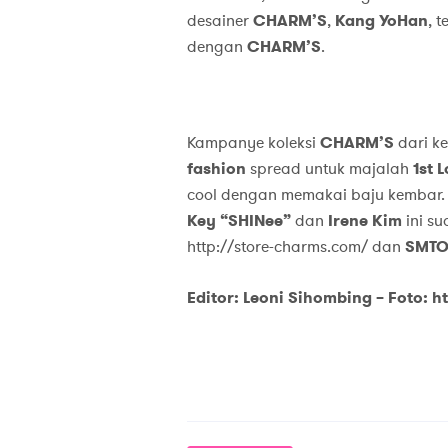
desainer
CHARM’S
,
Kang YoHan
, 
dengan
CHARM’S
.
Kampanye koleksi
CHARM’S
dari k
fashion
spread untuk majalah
1st 
cool dengan memakai baju kembar.
Key “SHINee”
dan
Irene Kim
ini su
http://store-charms.com/ dan
SMT
Editor:
Leoni Sihombing –
Foto: h