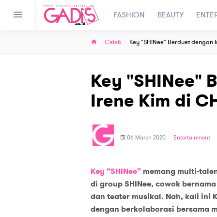
FASHION
BEAUTY
ENTE
Celeb
Key "SHINee" Berduet dengan 
Key "SHINee" 
Irene Kim di 
06 March 2020
Entertainment
Key “SHINee”
memang multi-talen
di group SHINee, cowok bernama a
dan teater musi
k
al. Nah, kali in
dengan berkolaborasi bersama 