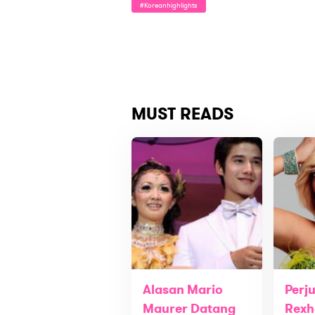
#koreanhighlights
MUST READS
Alasan Mario
Perj
Maurer Datang
Rexh