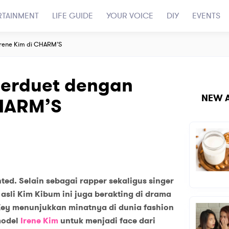
RTAINMENT
LIFE GUIDE
YOUR VOICE
DIY
EVENTS
Irene Kim di CHARM’S
Berduet dengan
NEW A
CHARM’S
ted. Selain sebagai rapper sekaligus singer
sli Kim Kibum ini juga berakting di drama
i Key menunjuk
k
an minatnya di dunia fashion
model
Irene Kim
untuk menjadi face dari