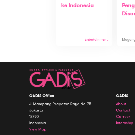
ke Indonesia
Peng
Diso
Entertainment
Magan
GADIS Office
GADIS
Jl Mampang Prapatan Raya No. 75
About
Jakarta
Contact
12790
Carreer
Indonesia
Internship
View Map