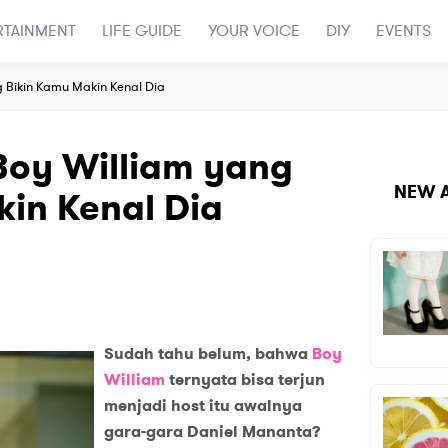
RTAINMENT
LIFE GUIDE
YOUR VOICE
DIY
EVENTS
g Bikin Kamu Makin Kenal Dia
Boy William yang
NEW A
in Kenal Dia
Sudah tahu belum, bahwa
Boy
William
ternyata bisa terjun
menjadi host itu awalnya
gara-gara Daniel Mananta?