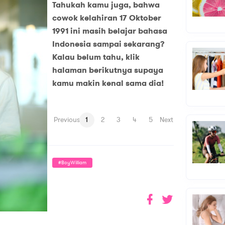
Tahukah kamu juga, bahwa
cowok kelahiran 17 Oktober
1991 ini masih belajar bahasa
Indonesia sampai sekarang?
Kalau belum tahu, klik
halaman berikutnya supaya
kamu makin kenal sama dia!
Previous
1
2
3
4
5
Next
#BoyWilliam