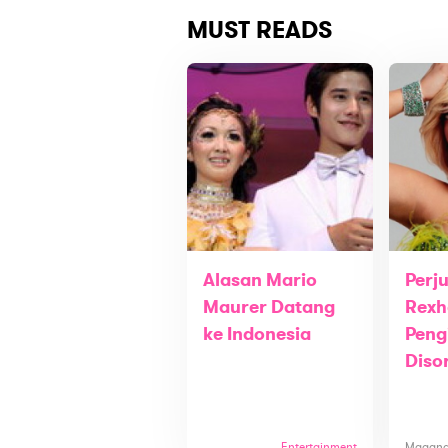
MUST READS
Alasan Mario
Perj
Maurer Datang
Rexh
ke Indonesia
Peng
Diso
Entertainment
Magan