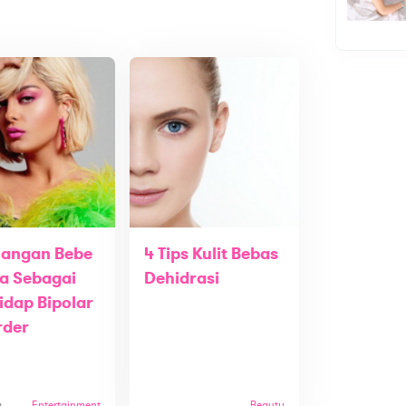
uangan Bebe
4 Tips Kulit Bebas
a Sebagai
Dehidrasi
idap Bipolar
rder
g
Entertainment
Beauty