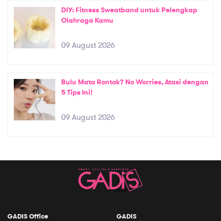
DIY: Fitness Sweatband untuk Pelengkap
Olahraga Kamu
09 August 2026
Bulu Mata Rontok? No Worries, Atasi dengan
5 Tips Ini!
09 August 2026
GADIS Office
GADIS