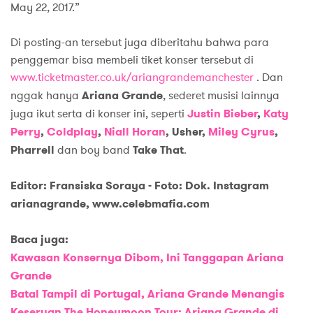
May 22, 2017.”
Di posting-an tersebut juga diberitahu bahwa para
penggemar bisa membeli tiket konser tersebut di
www.ticketmaster.co.uk/ariangrandemanchester
. Dan
nggak hanya
Ariana Grande
, sederet musisi lainnya
juga ikut serta di konser ini, seperti
Justin Bieber
,
Katy
Perry
,
Coldplay
,
Niall Horan
, Usher,
Miley Cyrus
,
Pharrell
dan boy band
Take That
.
Editor: Fransiska Soraya - Foto: Dok. Instagram
arianagrande, www.celebmafia.com
Baca juga:
Kawasan Konsernya Dibom, Ini Tanggapan Ariana
Grande
Batal Tampil di Portugal, Ariana Grande Menangis
Keseruan The Honeymoon Tour: Ariana Grande di