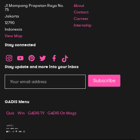
Jl Mampang Prapatan Raya No.
About
75
Contact
Jakarta
Carreer
12790
Internship
Indonesia
View Map
Stay connected
Stay update and more into your inbox
Subscribe
GADIS Menu
Quiz
Win
GADIS TV
GADIS On Magz