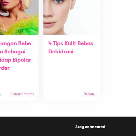
uangan Bebe
4 Tips Kulit Bebas
a Sebagai
Dehidrasi
idap Bipolar
rder
g
Entertainment
Beauty
Stay connected