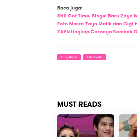
Baca juga:
Still Got Time, Singel Baru Zay
Foto Mesra Zayn Malik dan Gigi 
ZAYN Ungkap Caranya Nembak Gi
#ZaynMalik
#GigiHadid
MUST READS