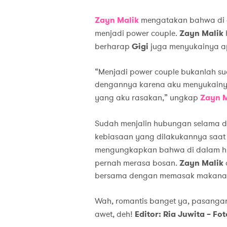
Zayn Malik
mengatakan bahwa di da
menjadi power couple.
Zayn Malik
berharap
Gigi
juga menyukainya a
“Menjadi power couple bukanlah su
dengannya karena aku menyukainya
yang aku rasakan,” ungkap
Zayn M
Sudah menjalin hubungan selama d
kebiasaan yang dilakukannya saa
mengungkapkan bahwa di dalam 
pernah merasa bosan.
Zayn Malik
bersama dengan memasak makanan,
Wah, romantis banget ya, pasanga
awet, deh!
Editor: Ria Juwita – F