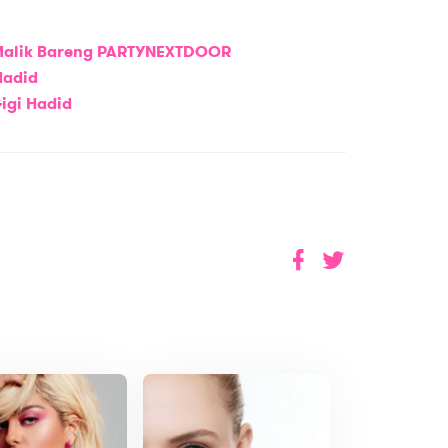
n Malik Bareng PARTYNEXTDOOR
Hadid
gi Hadid