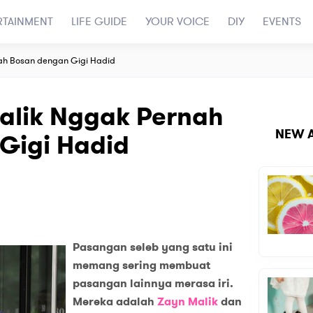
RTAINMENT
LIFE GUIDE
YOUR VOICE
DIY
EVENTS
ah Bosan dengan Gigi Hadid
alik Nggak Pernah
NEW A
Gigi Hadid
Pasangan seleb yang satu ini
memang sering membuat
pasangan lainnya merasa iri.
Mereka adalah
Zayn Malik
dan