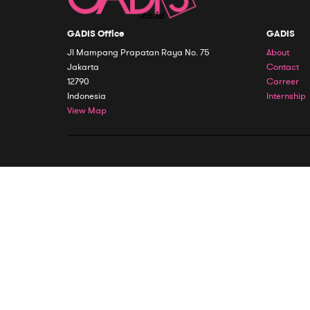
GADIS Office
GADIS
Jl Mampang Prapatan Raya No. 75
About
Jakarta
Contact
12790
Carreer
Indonesia
Internship
View Map