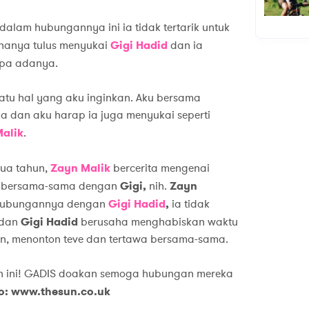
lam hubungannya ini ia tidak tertarik untuk
hanya tulus menyukai
Gigi Hadid
dan ia
pa adanya.
atu hal yang aku inginkan. Aku bersama
 dan aku harap ia juga menyukai seperti
alik
.
ua tahun,
Zayn Malik
bercerita mengenai
t bersama-sama dengan
Gigi,
nih.
Zayn
hubungannya dengan
Gigi Hadid
,
ia tidak
dan
Gigi Hadid
berusaha menghabiskan waktu
 menonton teve dan tertawa bersama-sama.
n ini! GADIS doakan semoga hubungan mereka
oto: www.thesun.co.uk