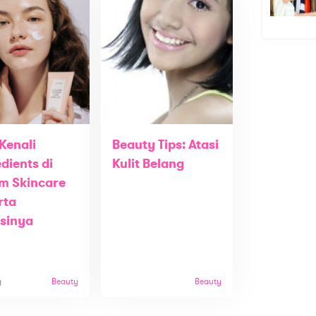
Kenali
Beauty Tips: Atasi
dients di
Kulit Belang
m Skincare
rta
sinya
g
Beauty
Beauty