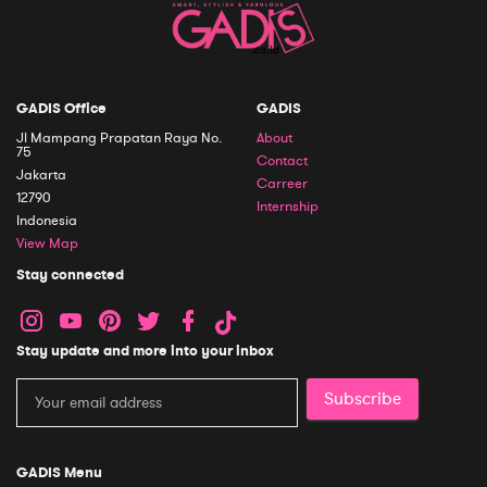
GADIS Office
GADIS
Jl Mampang Prapatan Raya No.
About
75
Contact
Jakarta
Carreer
12790
Internship
Indonesia
View Map
Stay connected
Stay update and more into your inbox
Subscribe
GADIS Menu