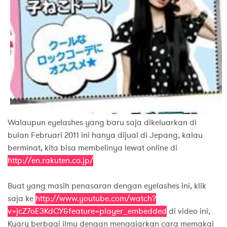
Walaupun eyelashes yang baru saja dikeluarkan di
bulan Februari 2011 ini hanya dijual di Jepang, kalau
berminat, kita bisa membelinya lewat online di
http://en.rakuten.co.jp/
Buat yang masih penasaran dengan eyelashes ini, klik
saja ke
http://www.youtube.com/watch?
v=jcZ7oE3KdCY&feature=player_embedded
di video ini,
Kyary berbagi ilmu dengan mengajarkan cara memakai