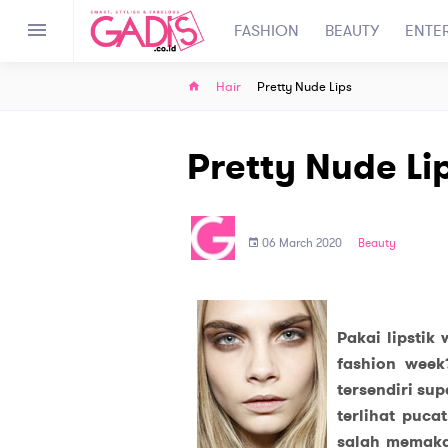
FASHION
BEAUTY
ENTE
Hair
Pretty Nude Lips
Pretty Nude Li
06 March 2020
Beauty
Pakai lipstik
fashion week?
tersendiri s
terlihat puca
salah memakai