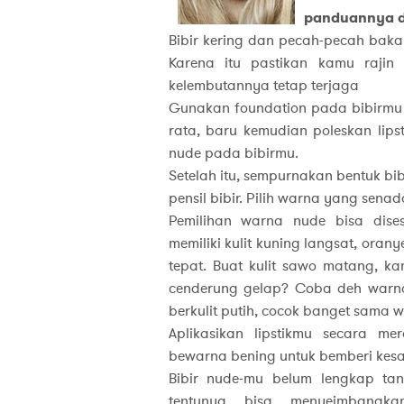
panduannya di
Bibir kering dan pecah-pecah bakal
Karena itu pastikan kamu rajin
kelembutannya tetap terjaga
Gunakan foundation pada bibirmu , 
rata, baru kemudian poleskan lipst
nude pada bibirmu.
Setelah itu, sempurnakan bentuk bi
pensil bibir. Pilih warna yang sena
Pemilihan warna nude bisa dise
memiliki kulit kuning langsat, ora
tepat. Buat kulit sawo matang, k
cenderung gelap? Coba deh warna
berkulit putih, cocok banget sama 
Aplikasikan lipstikmu secara me
bewarna bening untuk bemberi kesan
Bibir nude-mu belum lengkap ta
tentunya bisa menyeimbang