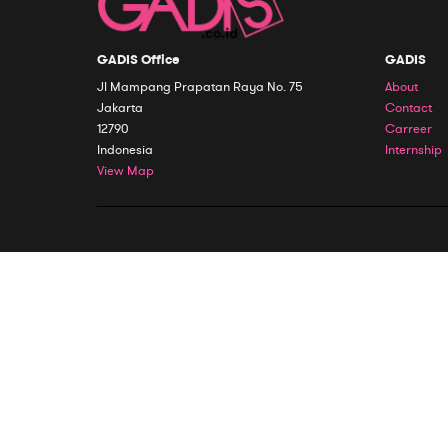
GADIS Office
GADIS
Jl Mampang Prapatan Raya No. 75
About
Jakarta
Contact
12790
Carreer
Indonesia
Internship
View Map