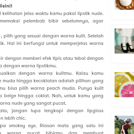
sini!
 kelihatan jelas waktu kamu pakai lipstik nude.
 memakai pelembab bibir sebelumnya, agar
pilih yang sesuai dengan warna kulit. Setelah
ik. Hal ini berfungsi untuk memperjelas warna
bir dengan memberi efek tipis atau tebal dengan
da dengan warna lipstikmu.
suaikan dengan warna kulitmu. Kalau kamu
nye muda hingga kecoklatan adalah pilihan yang
amu bisa pilih warna peach muda. Punya kulit
 beige hingga coklat. Nah, untuk kamu yang
warna nude yang sangat pucat.
rata, jangan lupa lengkapi dengan lipgloss
 lebih chic.
npa smokey eye. Riasan mata yang satu ini
kan warna pucat bibirmu dan membuat