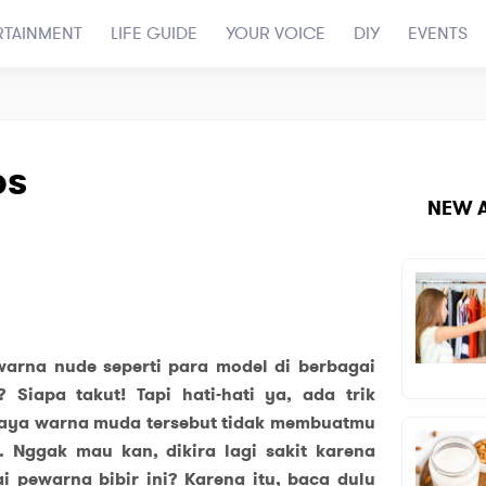
RTAINMENT
LIFE GUIDE
YOUR VOICE
DIY
EVENTS
ps
NEW A
 warna nude seperti para model di berbagai
 Siapa takut! Tapi hati-hati ya, ada trik
upaya warna muda tersebut tidak membuatmu
t. Nggak mau kan, dikira lagi sakit karena
 pewarna bibir ini? Karena itu, baca dulu