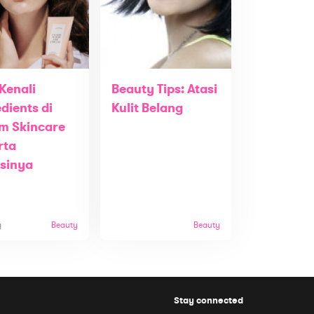
Kenali
Beauty Tips: Atasi
dients di
Kulit Belang
m Skincare
rta
sinya
g
Beauty
Beauty
Stay connected