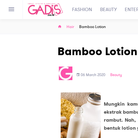
FASHION
BEAUTY
ENTE
Hair
Bamboo Lotion
Bamboo Lotion
06 March 2020
Beauty
Mungkin kam
ekstrak bamb
rambut. Nah,
bentuk lotion 