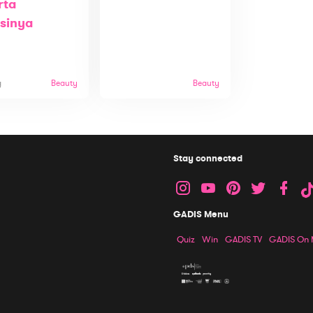
rta
sinya
g
Beauty
Beauty
Stay connected
GADIS Menu
Quiz
Win
GADIS TV
GADIS On