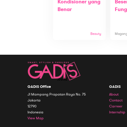
Kondisioner yang
Bese
Benar
Fung
Beauty
Magan
GADIS Office
GADIS
Jl Mampang Prapatan Raya No. 75
About
Jakarta
Contact
12790
Carreer
Indonesia
Internship
View Map